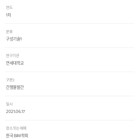
연도
1차
분류
구성기술1
연구기관
연세대학교
구분2
간행물발간
일시
2021.06.17
장소 또는 매체
한국 BIM학회