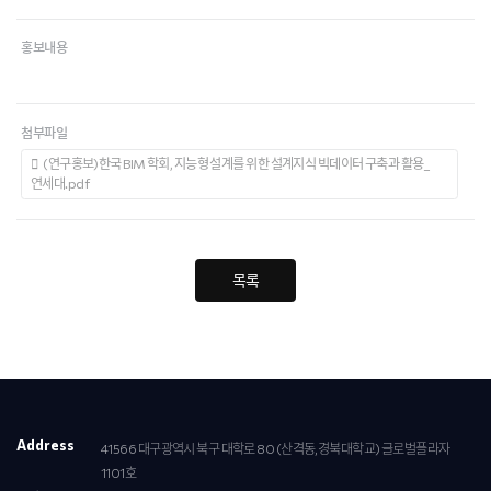
홍보내용
첨부파일
(연구홍보)한국 BIM 학회, 지능형 설계를 위한 설계지식 빅데이터 구축과 활용_
연세대.pdf
목록
Address
41566 대구광역시 북구 대학로 80 (산격동,경북대학교) 글로벌플라자
1101호