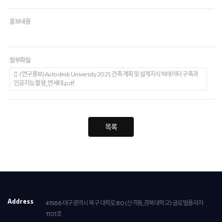
홍보내용
첨부파일
(연구홍보)Autodesk University 2021, 건축 계획 및 설계지식 빅데이터 구축과
인공지능 활용_연세대.pdf
목록
Address
41566 대구광역시 북구 대학로 80 (산격동,경북대학교) 글로벌플라자
1101호