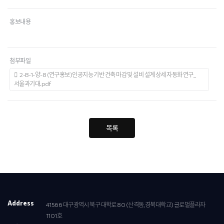
홍보내용
첨부파일
2-B-1-양-8 (연구홍보)인공지능 기반 건축 마감 및 설비 설계 상세 자동화 연구_
서울과기대.pdf
목록
Address
41566 대구광역시 북구 대학로 80 (산격동,경북대학교) 글로벌플라자
1101호