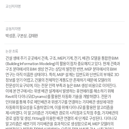
교신저자명
공동저자명
박성훈, 구본상, 김태완
논문 초록
건설 생애 주기 곳곳에서 건축, 구조, MEP(기계, 전기, 배관) 모델을 통합한 BIM
(Building Information Modeling)의 활용이 점차 중요해지고 있다. 현재 건축과
구조 분야에서의 BIM 생성 연구는 상당히 발전한 반면, MEP 분야에서의 BIM
연구는 아직 미흡한 상태이다. 특히, MEP 설계는 입면도와 단면도의 부재로 3D
정보를 얻기 어렵고, 건물의 전체적인 계통도만 존재하기 때문에 모델러의
전문성이 요구되며, 이는 전문 인력 부족과 높은 BIM 생성 비용으로 이어진다.
이에 본 연구에서는 위생 배관 설계에서 발생하는 휴먼에러를 해소하기 위해
Revit의 다이나모(Dynamo)를 활용한 자동화 기술을 개발하였다. 전문가
인터뷰를 통해 주로 메인배관과 위생기구를 연결하는 가지배관 생성에 대한
자동화의 필요성을 도출하였으며, 이를 위해 다이나모를 활용한 알고리즘을
제시하였다. 이 알고리즘은 가지배관 경로의 시작점과 도착점 추출, 가지배관의
경로 설정 및 생성, fitting을 이용한 배관 연결의 세 단계로 구성된다. 다이나모
알고리즘은 세면기의 가지배관을 효과적으로 생성함으로써, MEP 모델러의