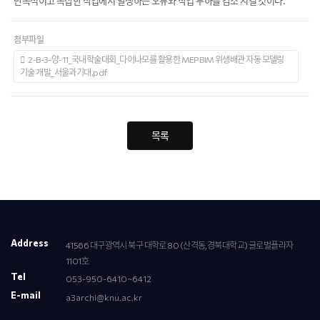
반복적이고 복잡한 작업에서 발생하는 오류와 작업 부하를 감소 시킬 것이다.
첨부파일
2-B-3-양-11_국내학술대회_다이나모를 활용한 MEP BIM 위생배관 자동 모델링
기술 개발_서울과기대.pdf
목록
Address
41566 대구광역시 북구 대학로 80 (산격동,경북대학교) 글로벌플라자
1101호
Tel
053-950-6410~6412
E-mail
a3archi@knu.ac.kr