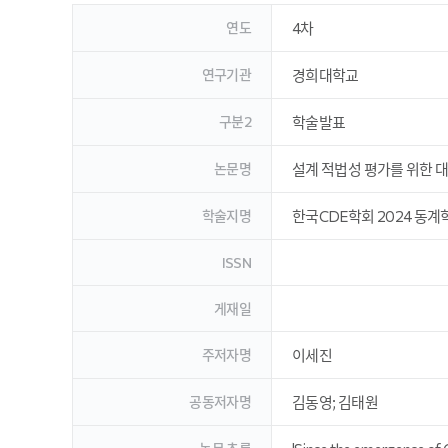
연도
4차
연구기관
경희대학교
구분2
학술발표
논문명
설계 적법성 평가를 위한 
학술지명
한국CDE학회 2024 동
ISSN
게재일
주저자명
이세진
공동저자명
김동영; 김태원