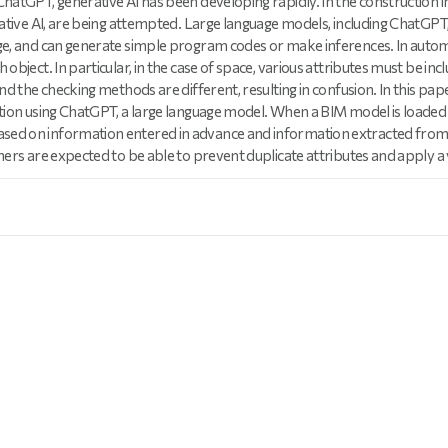
hatGPT, generative AI has been developing rapidly. In the construction ind
rative AI, are being attempted. Large language models, including ChatGPT
ge, and can generate simple program codes or make inferences. In automa
object. In particular, in the case of space, various attributes must be incl
and the checking methods are different, resulting in confusion. In this pa
ation using ChatGPT, a large language model. When a BIM model is loaded
ed on information entered in advance and information extracted from t
ners are expected to be able to prevent duplicate attributes and apply a