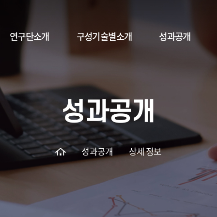
연구단소개
구성기술별소개
성과공개
인사말
총괄 연구 개념도
1차년도
연구개요
구성기술 1
2차년도
성과공개
연구목표
구성기술 2
3차년도
조직체계
구성기술 3
4차년도
5차년도
성과공개
상세 정보