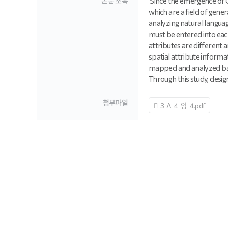
논문 초록
'Since the emergence of C
which are a field of gene
analyzing natural langua
must be entered into each 
attributes are different 
spatial attribute inform
mapped and analyzed bas
Through this study, desig
첨부파일
3-A-4-양-4.pdf