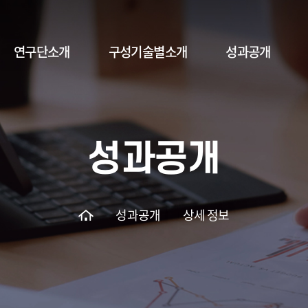
연구단소개
구성기술별소개
성과공개
인사말
총괄 연구 개념도
1차년도
연구개요
구성기술 1
2차년도
성과공개
연구목표
구성기술 2
3차년도
조직체계
구성기술 3
4차년도
5차년도
성과공개
상세 정보