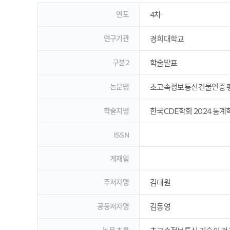
연도
4차
연구기관
경희대학교
구분2
학술발표
논문명
초고속정보통신건물인증 평
학술지명
한국CDE학회 2024 동
ISSN
게재일
주저자명
김태원
공동저자명
김동영