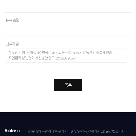
논문 초록
첨부파일
3-B-5-양-5(비SCIE) 한국CDE학회 논문집, BIM 기반 녹색건축 설계인증
자연환기 성능 평가 개선방안 연구, 2025.09.pdf
목록
Address
41566 대구광역시 북구 대학로 80 (산격동,경북대학교) 글로벌플라자