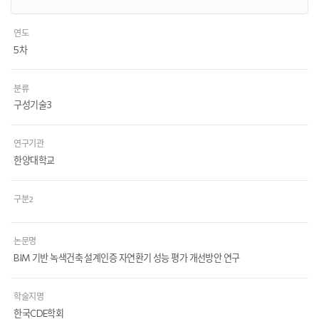
연도
5차
분류
구성기술3
연구기관
한양대학교
구분2
논문명
BIM 기반 녹색건축 설계인증 자연환기 성능 평가 개선방안 연구
학술지명
한국CDE학회