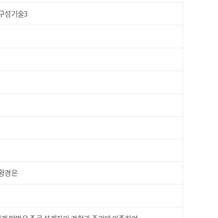
구성기술3
황경은