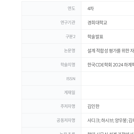
연도
4차
연구기관
경희대학교
구분2
학술발표
논문명
설계 적합성 평가를 위한 자
학술지명
한국CDE학회 2024 하
ISSN
게재일
주저자명
김인한
공동저자명
사디크; 하시브; 양우붕; 김