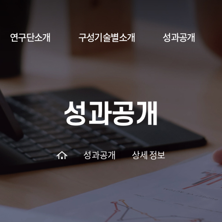
연구단소개
구성기술별소개
성과공개
인사말
총괄 연구 개념도
1차년도
연구개요
구성기술 1
2차년도
성과공개
연구목표
구성기술 2
3차년도
조직체계
구성기술 3
4차년도
5차년도
성과공개
상세 정보