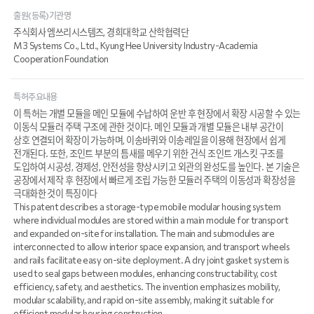
출원(등록)기관명
주식회사 엠쓰리시스템즈, 경희대학교 산학협력단
M3 Systems Co., Ltd., Kyung Hee University Industry-Academia
Cooperation Foundation
특허주요내용
이 특허는 개별 모듈을 메인 모듈에 수납하여 운반 후 현장에서 확장 시공할 수 있는
이동식 모듈러 주택 구조에 관한 것이다. 메인 모듈과 개별 모듈은 내부 공간이
상호 연결되어 확장이 가능하며, 이송바퀴와 이송레일을 이용해 현장에서 쉽게
전개된다. 또한, 조인트 부분의 틈새를 메우기 위한 건식 조인트 개스킷 구조를
도입하여 시공성, 경제성, 안전성을 향상시키고 외관의 완성도를 높인다. 본 기술은
공장에서 제작 후 현장에서 빠르게 조립 가능한 모듈러 주택의 이동성과 확장성을
극대화한 것이 특징이다
This patent describes a storage-type mobile modular housing system
where individual modules are stored within a main module for transport
and expanded on-site for installation. The main and submodules are
interconnected to allow interior space expansion, and transport wheels
and rails facilitate easy on-site deployment. A dry joint gasket system is
used to seal gaps between modules, enhancing constructability, cost
efficiency, safety, and aesthetics. The invention emphasizes mobility,
modular scalability, and rapid on-site assembly, making it suitable for
efficient modular housing construction