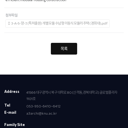
첨부파일
3-A-5-양-7. (특허출원) 개별 모듈 수납형 이동식 모듈러 주택 (경희대).pdf
목록
Address
41566 대구광역시 북구 대학로 80 (산격동,경북대학교) 글로벌플라자
1101호
Tel
053-950-6410~6412
E-mail
a3archi@knu.ac.kr
Family Site