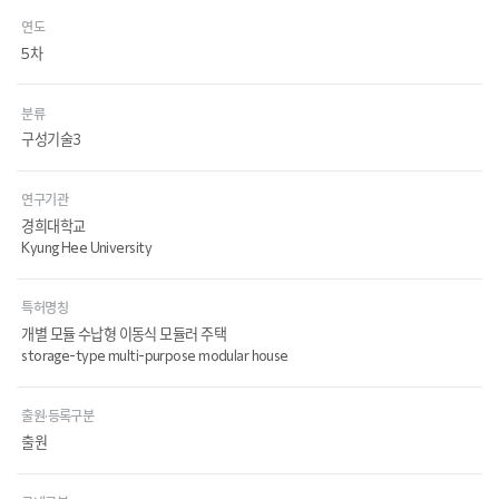
연도
5차
분류
구성기술3
연구기관
경희대학교
Kyung Hee University
특허명칭
개별 모듈 수납형 이동식 모듈러 주택
storage-type multi-purpose modular house
출원·등록구분
출원