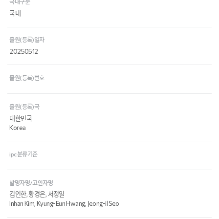
국내구분
국내
출원(등록)일자
20250512
출원(등록)번호
출원(등록)국
대한민국
Korea
ipc 분류기준
발명자명/고안자명
김인한, 황경은, 서정일
Inhan Kim, Kyung-Eun Hwang, Jeong-il Seo