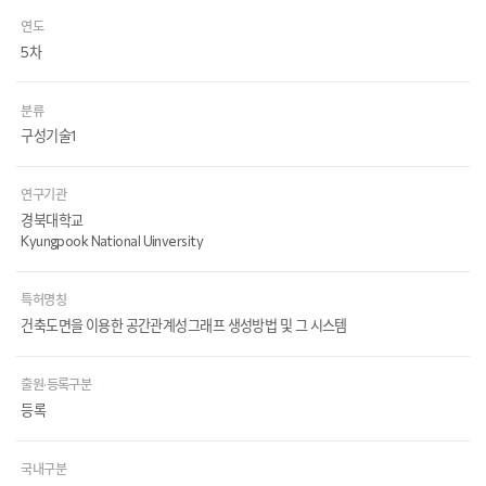
연도
5차
분류
구성기술1
연구기관
경북대학교
Kyungpook National Uinversity
특허명칭
건축도면을 이용한 공간관계성그래프 생성방법 및 그 시스템
출원·등록구분
등록
국내구분