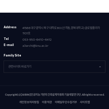
Address
41566 대구광역시 북구 대학로 80 (산격동,경북대학교) 글로벌플라자
1101호
Tel
053-950-6410~6412
E-mail
a3archi@knu.ac.kr
Family Site
관련사이트 바로가기
Copyright(c) [AIBIM]인공지능 기반의 건축설계 자동화 기술개발 연구단. All rights reserved.
개인정보처리방침
이용약관
이메일무단수집거부
사이트맵