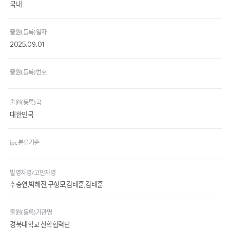
국내
출원(등록)일자
2025.09.01
출원(등록)번호
출원(등록)국
대한민국
ipc 분류기준
발명자명/고안자명
추승연,박혜진,구형모,김태훈,김태훈
출원(등록)기관명
경북대학교 산학협력단