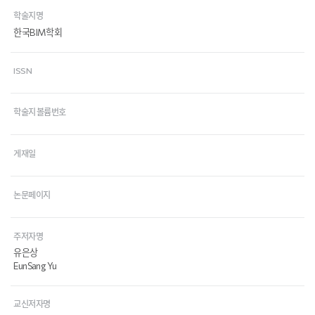
학술지명
한국BIM학회
ISSN
학술지 볼륨번호
게재일
논문페이지
주저자명
유은상
EunSang Yu
교신저자명