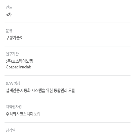
연도
5차
분류
구성기술3
연구기관
(주)코스펙이노랩
Cospec Innolab
S/W 명칭
설계인증 자동화 시스템을 위한 통합관리 모듈
저작권자명
주식회사코스펙이노랩
창작일