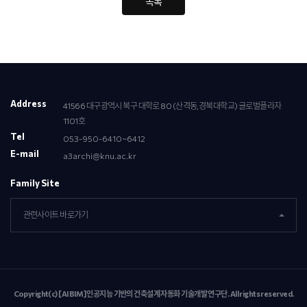
목록
Address
41566 대구광역시 북구 대학로 80 (산격동,경북대학교) 글로벌플라자
1101호
Tel
053-950-6410~6412
E-mail
a3archi@knu.ac.kr
Family Site
관련사이트 바로가기
Copyright(c) [AIBIM]인공지능 기반의 건축설계 자동화 기술개발 연구단. All rights reserved.