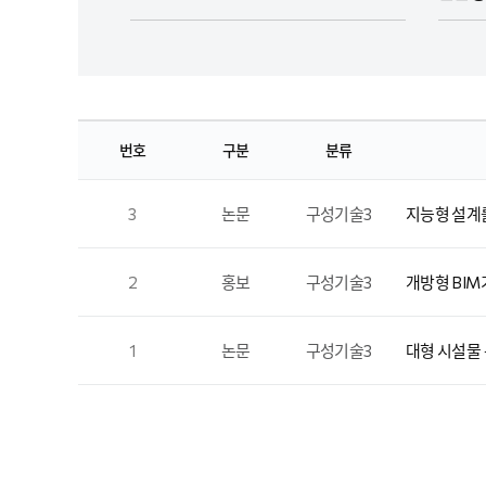
번호
구분
분류
3
논문
구성기술3
지능형 설계
2
홍보
구성기술3
개방형 BIM기
1
논문
구성기술3
대형 시설물 