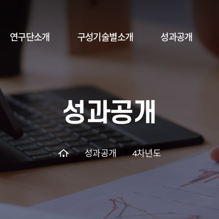
연구단소개
구성기술별소개
성과공개
인사말
총괄 연구 개념도
1차년도
연구개요
구성기술 1
2차년도
성과공개
연구목표
구성기술 2
3차년도
조직체계
구성기술 3
4차년도
5차년도
성과공개
4차년도