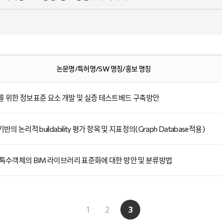
논문명/특허명/SW 명칭/홍보 명칭
를 위한 정보표준 요소 개발 및 실증 테스트베드 구축방안
반의 논리적 buildability 평가 항목 및 지표정의(Graph Database적용)
특수객체의 BIM 라이브러리 표준화에 대한 방안 및 분류방법
1
2
3