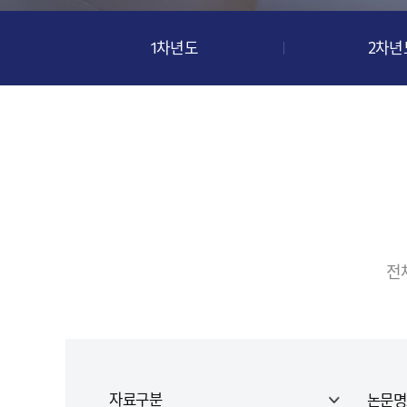
1차년도
2차년
전