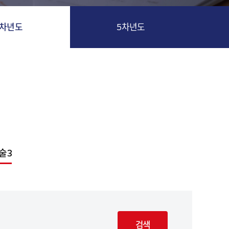
4차년도
5차년도
술3
검색